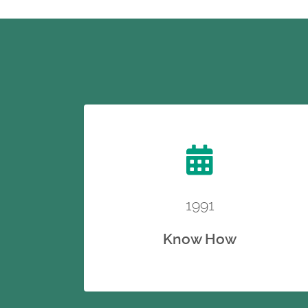
1991
Know How