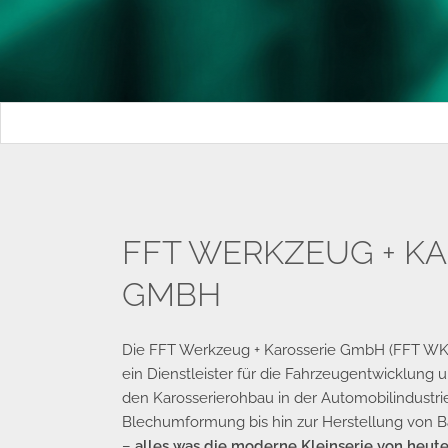
FFT WERKZEUG + K
GMBH
Die FFT Werkzeug + Karosserie GmbH (FFT WK) m
ein Dienstleister für die Fahrzeugentwicklung 
den Karosserierohbau in der Automobilindustrie
Blechumformung bis hin zur Herstellung von 
–
alles was die moderne Kleinserie von heute