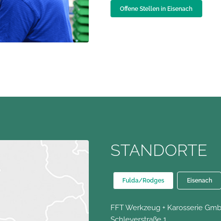
Offene Stellen in Eisenach
STANDORTE
Fulda/Rodges
Eisenach
FFT Werkzeug + Karosserie Gm
Schleyerstraße 1